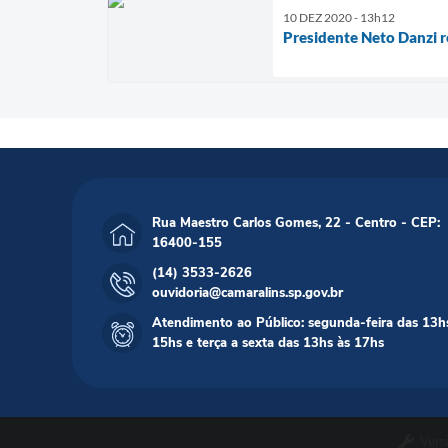
10 DEZ 2020 - 13h12
Presidente Neto Danzi r
Rua Maestro Carlos Gomes, 22 - Centro - CEP:
16400-155
(14) 3533-2626
ouvidoria@camaralins.sp.gov.br
Atendimento ao Público: segunda-feira das 13h
15hs e terça a sexta das 13hs às 17hs
Vers