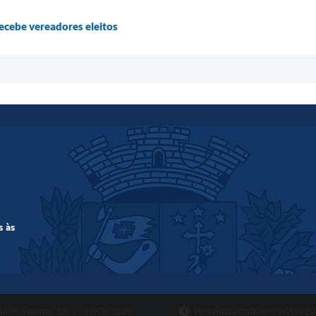
ecebe vereadores eleitos
s às
ão do Sistema:
3.5.3 - 19/06/2026
Portal atualizado em:
06/08/20