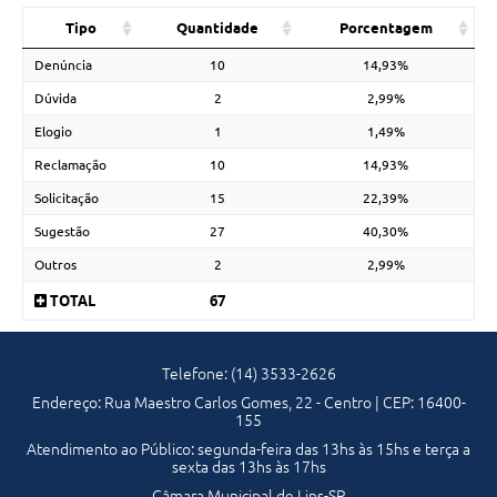
Tipo
Quantidade
Porcentagem
Denúncia
10
14,93%
Dúvida
2
2,99%
Elogio
1
1,49%
Reclamação
10
14,93%
Solicitação
15
22,39%
Sugestão
27
40,30%
Outros
2
2,99%
TOTAL
67
Telefone: (14) 3533-2626
Endereço: Rua Maestro Carlos Gomes, 22 - Centro | CEP: 16400-
155
Atendimento ao Público: segunda-feira das 13hs às 15hs e terça a
sexta das 13hs às 17hs
Câmara Municipal de Lins-SP