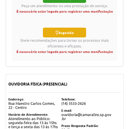
Peça um atendimento ou uma prestação de serviço.
Telefones Úteis
É necessário estar logado para registrar uma manifestação
Transparência
SIC
Sugestão
Envie recomendações para tornar os processos mais
Notícias
eficientes e eficazes.
É necessário estar logado para registrar uma manifestação
Contato
OUVIDORIA FÍSICA (PRESENCIAL)
Endereço:
Telefone:
Rua Maestro Carlos Gomes,
(14) 3533-2626
22 - Centro
E-mail:
Horário de Atendimento:
ouvidoria@camaralins.sp.gov
Atendimento ao Público:
.br
segunda-feira das 13 às 15hs
Prazo Resposta Padrão:
e terça a sexta das 13 às 17hs