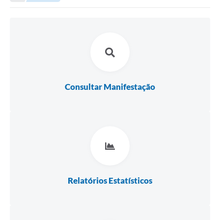
A Nossa Cidade
LEGISLAÇÃO
EDITAIS/LICITAÇÕES
OUVIDORIA
NOTÍCIAS
Consultar Manifestação
DIÁRIO OFICIAL
CONTATO
ELEIÇÕES INDIRETAS | DOCUMENTOS
Próxima Sessão
Relatório de Viagens
Relatórios Estatísticos
Holerite
Estrutura Administrativa