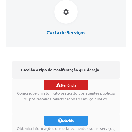
Portal da Transparência
Jornal Histórico
Portarias
Carta de Serviços
Parlamento Jovem
TV Câmara
Proposituras
Escolha o tipo de manifestação que deseja
Atas
Denúncia
Atos da Presidência
registrar
Comunique um ato ilícito praticado por agentes públicos
Galeria de Fotos
ou por terceiros relacionados ao serviço público.
Galeria de Presidentes
Dúvida
Mesa Diretora
Obtenha informações ou esclarecimentos sobre serviços,