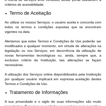
critérios de acessibilidade;
Portal da Transparência
Termo de Aceitação
Jornal Histórico
Ao utilizar os nossos Serviços, o usuário aceita e concorda com
Portarias
todos os termos e condições expostas que se encontram
vigentes na data.
Parlamento Jovem
Alertamos que estes Termos e Condições de Uso poderão ser
TV Câmara
modificados a qualquer momento, em virtude de alterações na
legislação ou nos Serviços, em decorrência da utilização de
Proposituras
novas ferramentas tecnológicas ou, ainda, sempre que, a
exclusivo critério da Instituição, tais alterações se façam
Atas
necessárias.
Atos da Presidência
A utilização dos Serviços online disponibilizados pela Instituição
por qualquer usuário implicará em expressa aceitação destes
Galeria de Fotos
Termos e Condições de Uso.
Galeria de Presidentes
Tratamento de Informações
Mesa Diretora
A sua privacidade e o sigilo de suas informações são muito