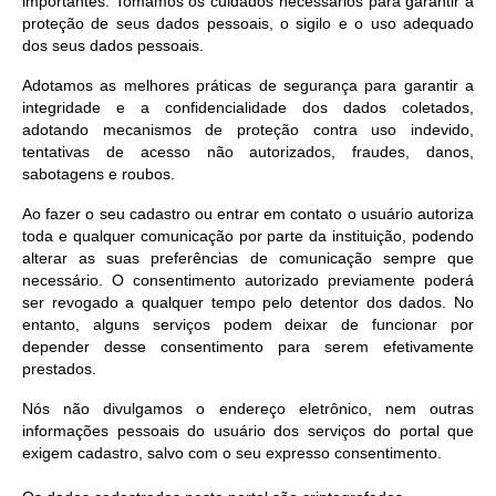
importantes. Tomamos os cuidados necessários para garantir a
Contratos
proteção de seus dados pessoais, o sigilo e o uso adequado
dos seus dados pessoais.
Ouvidoria
Adotamos as melhores práticas de segurança para garantir a
Comissões
integridade e a confidencialidade dos dados coletados,
adotando mecanismos de proteção contra uso indevido,
Audiências Públicas
tentativas de acesso não autorizados, fraudes, danos,
sabotagens e roubos.
Arquivos para Download
Ao fazer o seu cadastro ou entrar em contato o usuário autoriza
Galeria de Vídeos
toda e qualquer comunicação por parte da instituição, podendo
alterar as suas preferências de comunicação sempre que
Projetos
necessário. O consentimento autorizado previamente poderá
ser revogado a qualquer tempo pelo detentor dos dados. No
Planejamento
entanto, alguns serviços podem deixar de funcionar por
depender desse consentimento para serem efetivamente
Contas Públicas
prestados.
Editais
Nós não divulgamos o endereço eletrônico, nem outras
informações pessoais do usuário dos serviços do portal que
Links
exigem cadastro, salvo com o seu expresso consentimento.
Serviços Online