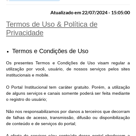
A Nossa Cidade
Atualizado em 22/07/2024 - 15:05:00
LEGISLAÇÃO
Termos de Uso & Política de
EDITAIS/LICITAÇÕES
Privacidade
OUVIDORIA
NOTÍCIAS
Termos e Condições de Uso
DIÁRIO OFICIAL
Os presentes Termos e Condições de Uso visam regular a
utilização por você, usuário, de nossos serviços pelos sites
CONTATO
institucionais e mobile.
ELEIÇÕES INDIRETAS | DOCUMENTOS
O Portal Institucional tem caráter gratuito. Porém, a utilização
de alguns serviços e canais somente poderá ser feita mediante
Próxima Sessão
o registro do usuário;
Relatório de Viagens
Não nos responsabilizamos por danos a terceiros que decorram
de falhas de acesso, transmissão, difusão ou disponibilização
Holerite
de conteúdo e de serviços do portal;
Estrutura Administrativa
A oferta de serviços e/ou conteúdo desse portal obedecem a