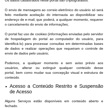
Os dados cadastrados neste portal são criptografados.
Telefones Úteis
O envio de mensagens ao correio eletrônico do usuário só será
feito mediante aceitação do internauta ao disponibilizar seu
Transparência
endereço de e-mail, que poderá, a qualquer momento, requerer
o cancelamento do envio de informações;
SIC
O portal faz uso de cookies (informações enviadas pelo servidor
Notícias
de hospedagem do portal ao computador do usuário, para
identificá-lo) para processar consultas em determinadas bases
Contato
de dados e realizar operações que requeiram o controle de
envio de dados pelo usuário;
Podemos, a qualquer momento e sem aviso prévio aos
usuários, alterar ou extinguir qualquer conteúdo desse
portal, bem como mudar sua concepção visual e estrutura de
conteúdo.
Acesso a Conteúdo Restrito e Suspensão
de Acesso​
Alguns Serviços estão disponíveis em conteúdo aberto e
fechado.