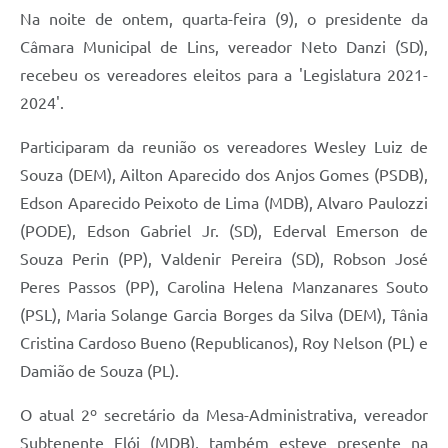
Contratos
Na noite de ontem, quarta-feira (9), o presidente da
Ouvidoria
Câmara Municipal de Lins, vereador Neto Danzi (SD),
recebeu os vereadores eleitos para a 'Legislatura 2021-
Comissões
2024'.
Audiências Públicas
Participaram da reunião os vereadores Wesley Luiz de
Arquivos para Download
Souza (DEM), Ailton Aparecido dos Anjos Gomes (PSDB),
Galeria de Vídeos
Edson Aparecido Peixoto de Lima (MDB), Alvaro Paulozzi
(PODE), Edson Gabriel Jr. (SD), Ederval Emerson de
Projetos
Souza Perin (PP), Valdenir Pereira (SD), Robson José
Planejamento
Peres Passos (PP), Carolina Helena Manzanares Souto
(PSL), Maria Solange Garcia Borges da Silva (DEM), Tânia
Contas Públicas
Cristina Cardoso Bueno (Republicanos), Roy Nelson (PL) e
Editais
Damião de Souza (PL).
Links
O atual 2º secretário da Mesa-Administrativa, vereador
Serviços Online
Subtenente Elói (MDB), também esteve presente na