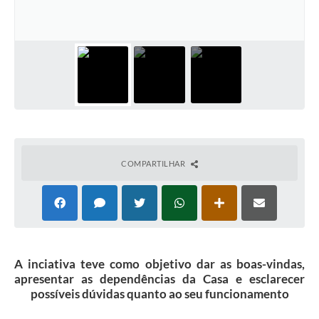
Portal da Transparência
Jornal Histórico
Portarias
Parlamento Jovem
TV Câmara
Proposituras
COMPARTILHAR
Atas
Atos da Presidência
Galeria de Fotos
A inciativa teve como objetivo dar as boas-vindas,
Galeria de Presidentes
apresentar as dependências da Casa e esclarecer
possíveis dúvidas quanto ao seu funcionamento
Mesa Diretora