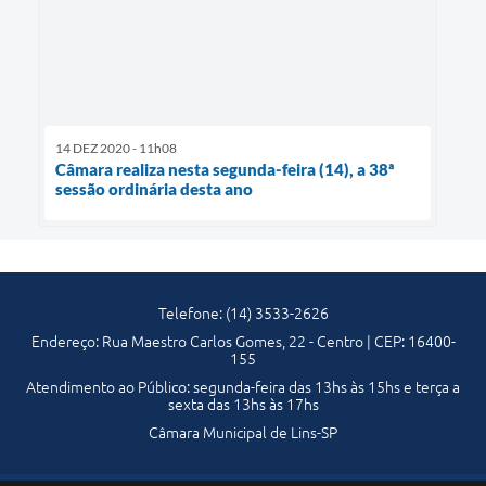
14 DEZ 2020 - 11h08
Câmara realiza nesta segunda-feira (14), a 38ª
sessão ordinária desta ano
Telefone: (14) 3533-2626
Endereço: Rua Maestro Carlos Gomes, 22 - Centro | CEP: 16400-
155
Atendimento ao Público: segunda-feira das 13hs às 15hs e terça a
sexta das 13hs às 17hs
Câmara Municipal de Lins-SP