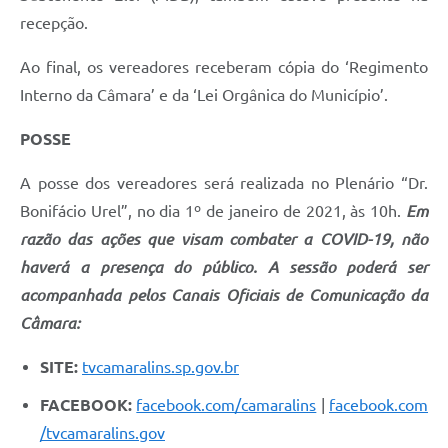
recepção.
Telefones Úteis
Ao final, os vereadores receberam cópia do ‘Regimento
Transparência
Interno da Câmara’ e da ‘Lei Orgânica do Município’.
SIC
POSSE
Notícias
A posse dos vereadores será realizada no Plenário “Dr.
Contato
Bonifácio Urel”, no dia 1º de janeiro de 2021, às 10h.
Em
razão das ações que visam combater a COVID-19, não
haverá a presença do público.
A sessão poderá ser
acompanhada pelos Canais Oficiais de Comunicação da
Câmara:
SITE:
tvcamaralins.sp.gov.br
FACEBOOK:
facebook.com/camaralins
|
facebook.com
/tvcamaralins.gov