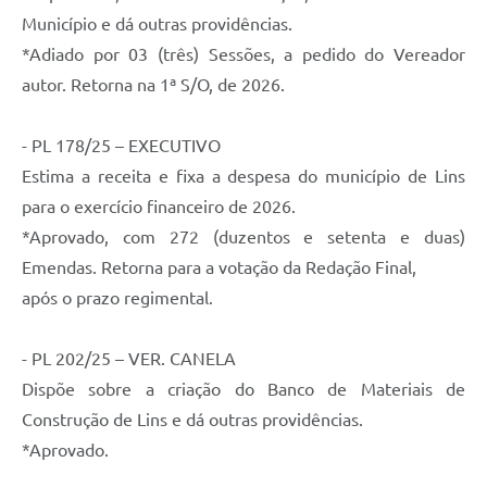
Contratos
Município e dá outras providências.
Ouvidoria
*Adiado por 03 (três) Sessões, a pedido do Vereador
autor. Retorna na 1ª S/O, de 2026.
Comissões
Audiências Públicas
- PL 178/25 – EXECUTIVO
Estima a receita e fixa a despesa do município de Lins
Arquivos para Download
para o exercício financeiro de 2026.
Galeria de Vídeos
*Aprovado, com 272 (duzentos e setenta e duas)
Projetos
Emendas. Retorna para a votação da Redação Final,
após o prazo regimental.
Planejamento
Contas Públicas
- PL 202/25 – VER. CANELA
Editais
Dispõe sobre a criação do Banco de Materiais de
Construção de Lins e dá outras providências.
Links
*Aprovado.
Serviços Online