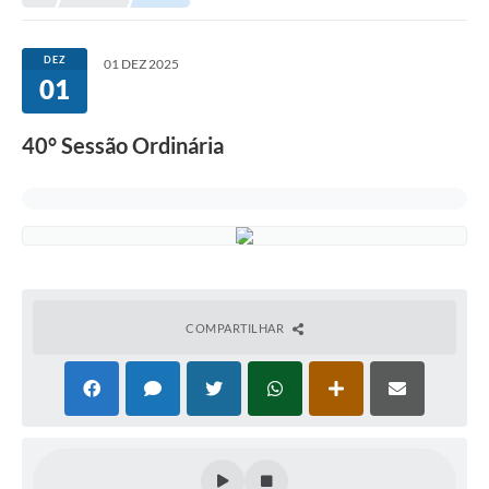
A Nossa Cidade
LEGISLAÇÃO
DEZ
01 DEZ 2025
01
EDITAIS/LICITAÇÕES
OUVIDORIA
40° Sessão Ordinária
NOTÍCIAS
DIÁRIO OFICIAL
CONTATO
ELEIÇÕES INDIRETAS | DOCUMENTOS
COMPARTILHAR
Próxima Sessão
Relatório de Viagens
Holerite
Estrutura Administrativa