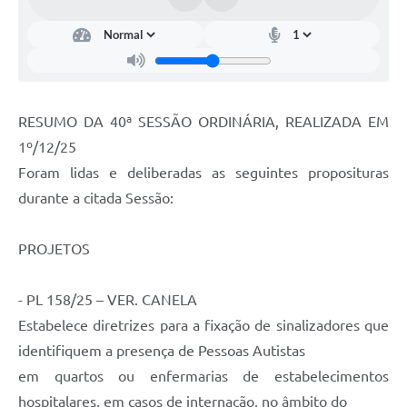
Portal da Transparência
Jornal Histórico
Portarias
RESUMO DA 40ª SESSÃO ORDINÁRIA, REALIZADA EM
Parlamento Jovem
1º/12/25
TV Câmara
Foram lidas e deliberadas as seguintes proposituras
durante a citada Sessão:
Proposituras
Atas
PROJETOS
Atos da Presidência
- PL 158/25 – VER. CANELA
Galeria de Fotos
Estabelece diretrizes para a fixação de sinalizadores que
Galeria de Presidentes
identifiquem a presença de Pessoas Autistas
em quartos ou enfermarias de estabelecimentos
Mesa Diretora
hospitalares, em casos de internação, no âmbito do