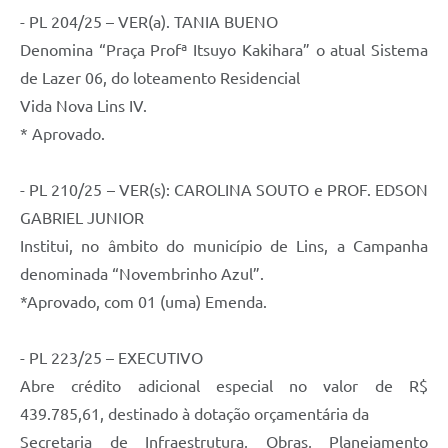
- PL 204/25 – VER(a). TANIA BUENO
Telefones Úteis
Denomina “Praça Profª Itsuyo Kakihara” o atual Sistema
Transparência
de Lazer 06, do loteamento Residencial
SIC
Vida Nova Lins IV.
* Aprovado.
Notícias
Contato
- PL 210/25 – VER(s): CAROLINA SOUTO e PROF. EDSON
GABRIEL JUNIOR
Institui, no âmbito do município de Lins, a Campanha
denominada “Novembrinho Azul”.
*Aprovado, com 01 (uma) Emenda.
- PL 223/25 – EXECUTIVO
Abre crédito adicional especial no valor de R$
439.785,61, destinado à dotação orçamentária da
Secretaria de Infraestrutura, Obras, Planejamento