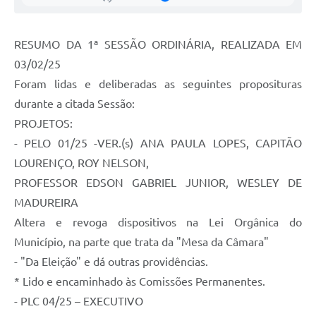
Contratos
Ouvidoria
RESUMO DA 1ª SESSÃO ORDINÁRIA, REALIZADA EM
Comissões
03/02/25
Foram lidas e deliberadas as seguintes proposituras
Audiências Públicas
durante a citada Sessão:
Arquivos para Download
PROJETOS:
Galeria de Vídeos
- PELO 01/25 -VER.(s) ANA PAULA LOPES, CAPITÃO
LOURENÇO, ROY NELSON,
Projetos
PROFESSOR EDSON GABRIEL JUNIOR, WESLEY DE
Planejamento
MADUREIRA
Altera e revoga dispositivos na Lei Orgânica do
Contas Públicas
Município, na parte que trata da "Mesa da Câmara"
Editais
- "Da Eleição" e dá outras providências.
Links
* Lido e encaminhado às Comissões Permanentes.
- PLC 04/25 – EXECUTIVO
Serviços Online