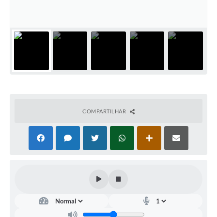
Portal da Transparência
Jornal Histórico
Portarias
Parlamento Jovem
TV Câmara
Proposituras
COMPARTILHAR
Atas
Atos da Presidência
Galeria de Fotos
Galeria de Presidentes
Mesa Diretora