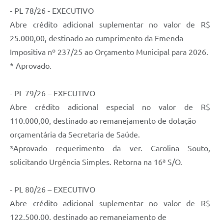
- PL 78/26 - EXECUTIVO
Telefones Úteis
Abre crédito adicional suplementar no valor de R$
Transparência
25.000,00, destinado ao cumprimento da Emenda
SIC
Impositiva nº 237/25 ao Orçamento Municipal para 2026.
* Aprovado.
Notícias
Contato
- PL 79/26 – EXECUTIVO
Abre crédito adicional especial no valor de R$
110.000,00, destinado ao remanejamento de dotação
orçamentária da Secretaria de Saúde.
*Aprovado requerimento da ver. Carolina Souto,
solicitando Urgência Simples. Retorna na 16ª S/O.
- PL 80/26 – EXECUTIVO
Abre crédito adicional suplementar no valor de R$
122.500,00, destinado ao remanejamento de