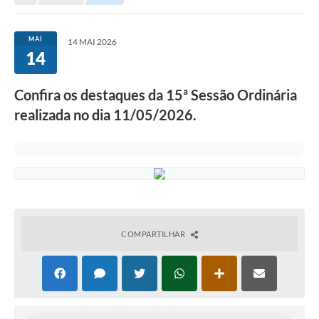
A Nossa Cidade
LEGISLAÇÃO
MAI
14 MAI 2026
14
EDITAIS/LICITAÇÕES
OUVIDORIA
Confira os destaques da 15ª Sessão Ordinária
realizada no dia 11/05/2026.
NOTÍCIAS
DIÁRIO OFICIAL
CONTATO
ELEIÇÕES INDIRETAS | DOCUMENTOS
Próxima Sessão
COMPARTILHAR
Relatório de Viagens
Holerite
Estrutura Administrativa