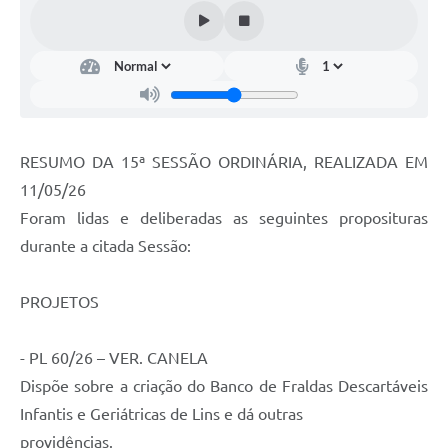
Portal da Transparência
Jornal Histórico
Portarias
Parlamento Jovem
RESUMO DA 15ª SESSÃO ORDINÁRIA, REALIZADA EM
TV Câmara
11/05/26
Foram lidas e deliberadas as seguintes proposituras
Proposituras
durante a citada Sessão:
Atas
Atos da Presidência
PROJETOS
Galeria de Fotos
- PL 60/26 – VER. CANELA
Galeria de Presidentes
Dispõe sobre a criação do Banco de Fraldas Descartáveis
Infantis e Geriátricas de Lins e dá outras
Mesa Diretora
providências.