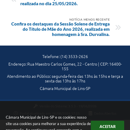
realizada no dia 25/05/2026.
NOTÍCIA MENOS RECENTE
Confira os destaques da Sessão Solene de Entrega
do Título de Mãe do Ano 2026, realizada em
homenagem à Sra. Durvalina.
Telefone: (14) 3533-2626
Endereço: Rua Maestro Carlos Gomes, 22 - Centro | CEP: 16400-
155
Atendimento ao Público: segunda-feira das 13hs às 15hs e terça a
sexta das 13hs às 17hs
Câmara Municipal de Lins-SP
Versão do Sistema:
3.5.3 - 19/06/2026
Portal atualizado em:
06/08/2026 17:25
Dados Abertos
Câmara Municipal de Lins-SP e os cookies: nosso
site usa cookies para melhorar a sua experiência de
ACEITAR