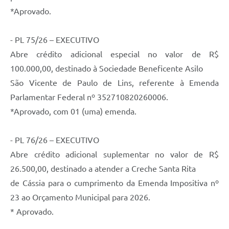
Contratos
*Aprovado.
Ouvidoria
- PL 75/26 – EXECUTIVO
Comissões
Abre crédito adicional especial no valor de R$
Audiências Públicas
100.000,00, destinado à Sociedade Beneficente Asilo
São Vicente de Paulo de Lins, referente à Emenda
Arquivos para Download
Parlamentar Federal nº 352710820260006.
Galeria de Vídeos
*Aprovado, com 01 (uma) emenda.
Projetos
- PL 76/26 – EXECUTIVO
Planejamento
Abre crédito adicional suplementar no valor de R$
Contas Públicas
26.500,00, destinado a atender a Creche Santa Rita
Editais
de Cássia para o cumprimento da Emenda Impositiva nº
23 ao Orçamento Municipal para 2026.
Links
* Aprovado.
Serviços Online