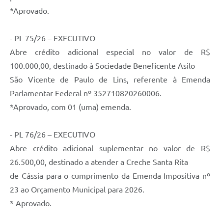
Contratos
*Aprovado.
Ouvidoria
- PL 75/26 – EXECUTIVO
Comissões
Abre crédito adicional especial no valor de R$
Audiências Públicas
100.000,00, destinado à Sociedade Beneficente Asilo
São Vicente de Paulo de Lins, referente à Emenda
Arquivos para Download
Parlamentar Federal nº 352710820260006.
Galeria de Vídeos
*Aprovado, com 01 (uma) emenda.
Projetos
- PL 76/26 – EXECUTIVO
Planejamento
Abre crédito adicional suplementar no valor de R$
Contas Públicas
26.500,00, destinado a atender a Creche Santa Rita
Editais
de Cássia para o cumprimento da Emenda Impositiva nº
23 ao Orçamento Municipal para 2026.
Links
* Aprovado.
Serviços Online