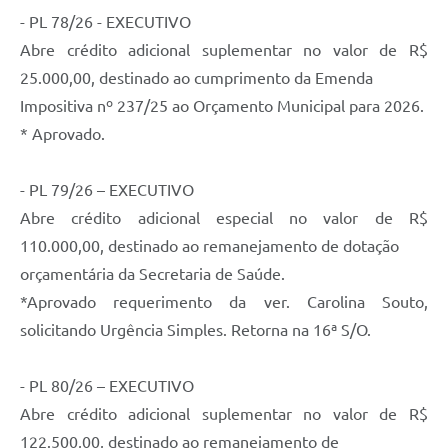
- PL 78/26 - EXECUTIVO
Telefones Úteis
Abre crédito adicional suplementar no valor de R$
Transparência
25.000,00, destinado ao cumprimento da Emenda
SIC
Impositiva nº 237/25 ao Orçamento Municipal para 2026.
* Aprovado.
Notícias
Contato
- PL 79/26 – EXECUTIVO
Abre crédito adicional especial no valor de R$
110.000,00, destinado ao remanejamento de dotação
orçamentária da Secretaria de Saúde.
*Aprovado requerimento da ver. Carolina Souto,
solicitando Urgência Simples. Retorna na 16ª S/O.
- PL 80/26 – EXECUTIVO
Abre crédito adicional suplementar no valor de R$
122.500,00, destinado ao remanejamento de