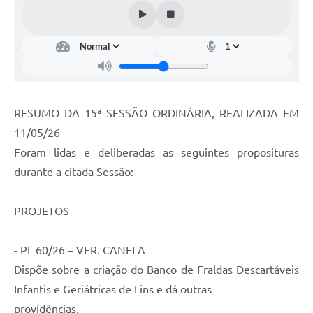
Portal da Transparência
Jornal Histórico
Portarias
Parlamento Jovem
RESUMO DA 15ª SESSÃO ORDINÁRIA, REALIZADA EM
TV Câmara
11/05/26
Foram lidas e deliberadas as seguintes proposituras
Proposituras
durante a citada Sessão:
Atas
Atos da Presidência
PROJETOS
Galeria de Fotos
- PL 60/26 – VER. CANELA
Galeria de Presidentes
Dispõe sobre a criação do Banco de Fraldas Descartáveis
Infantis e Geriátricas de Lins e dá outras
Mesa Diretora
providências.