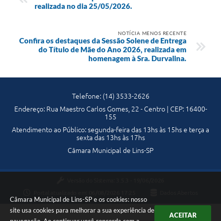
realizada no dia 25/05/2026.
NOTÍCIA MENOS RECENTE
Confira os destaques da Sessão Solene de Entrega
do Título de Mãe do Ano 2026, realizada em
homenagem à Sra. Durvalina.
Telefone: (14) 3533-2626
Endereço: Rua Maestro Carlos Gomes, 22 - Centro | CEP: 16400-
155
Atendimento ao Público: segunda-feira das 13hs às 15hs e terça a
sexta das 13hs às 17hs
Câmara Municipal de Lins-SP
Versão do Sistema:
3.5.3 - 19/06/2026
Portal atualizado em:
06/08/2026 17:25
Dados Abertos
Câmara Municipal de Lins-SP e os cookies: nosso
site usa cookies para melhorar a sua experiência de
ACEITAR