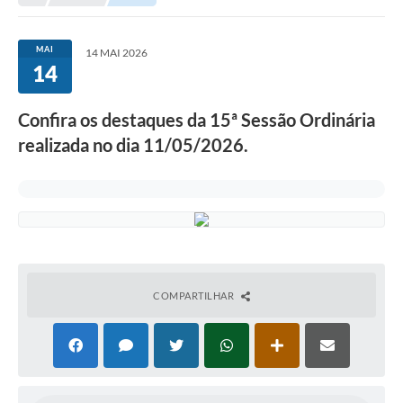
A Nossa Cidade
LEGISLAÇÃO
MAI
14 MAI 2026
14
EDITAIS/LICITAÇÕES
OUVIDORIA
Confira os destaques da 15ª Sessão Ordinária
realizada no dia 11/05/2026.
NOTÍCIAS
DIÁRIO OFICIAL
CONTATO
ELEIÇÕES INDIRETAS | DOCUMENTOS
Próxima Sessão
COMPARTILHAR
Relatório de Viagens
Holerite
Estrutura Administrativa