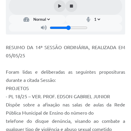
Portal da Transparência
Jornal Histórico
Portarias
Parlamento Jovem
RESUMO DA 14ª SESSÃO ORDINÁRIA, REALIZADA EM
TV Câmara
05/05/25
Proposituras
Foram lidas e deliberadas as seguintes proposituras
Atas
durante a citada Sessão:
Atos da Presidência
PROJETOS
- PL 18/25 – VER. PROF. EDSON GABRIEL JUNIOR
Galeria de Fotos
Dispõe sobre a afixação nas salas de aulas da Rede
Galeria de Presidentes
Pública Municipal de Ensino do número do
telefone do disque denúncia, visando ao combate a
Mesa Diretora
qualquer tipo de violência e abuso sexual cometido