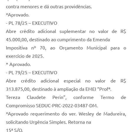
Contratos
contra menores e dá outras providências.
Ouvidoria
*Aprovado.
- PL 78/25 – EXECUTIVO
Comissões
Abre crédito adicional suplementar no valor de R$
Audiências Públicas
45.000,00, destinado ao cumprimento da Emenda
Impositiva nº 70, ao Orçamento Municipal para o
Arquivos para Download
exercício de 2025.
Galeria de Vídeos
* Aprovado.
Projetos
- PL 79/25 – EXECUTIVO
Abre crédito adicional especial no valor de R$
Planejamento
313.875,00, destinado à ampliação da EMEI “Profª.
Contas Públicas
Tereza Claudete Perin”, conforme Termo de
Editais
Compromisso SEDUC-PRC-2022-03487-DM.
*Aprovado requerimento do ver. Wesley de Madureira,
Links
solicitando Urgência Simples. Retorna na
Serviços Online
15ª S/O.