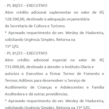
- PL 80/25 – EXECUTIVO
Telefones Úteis
Abre crédito adicional suplementar no valor de R$
Transparência
128.500,00, destinado à adequação orçamentária
SIC
da Secretaria de Cultura e Turismo.
* Aprovado requerimento do ver. Wesley de Madureira,
Notícias
solicitando Urgência Simples. Retorna na
Contato
15ª S/O.
- PL 81/25 – EXECUTIVO
Abre crédito adicional especial no valor de R$
733.000,00, destinado à atender o Instituto Olaria e
autoriza o Executivo a firmar Termo de Fomento e
Termos Aditivos para desenvolver o Serviço de
Acolhimento de Crianças e Adolescentes e Família
Acolhedora e dá outras providências.
* Aprovado requerimento do ver. Wesley de Madureira,
solicitando Urgência Simples. Retorna na 15ª S/O.