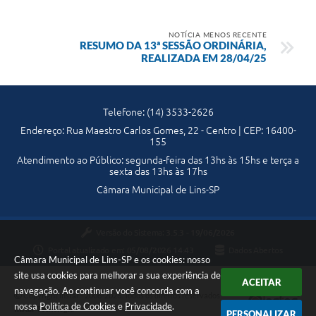
NOTÍCIA MENOS RECENTE
RESUMO DA 13ª SESSÃO ORDINÁRIA,
REALIZADA EM 28/04/25
Telefone: (14) 3533-2626
Endereço: Rua Maestro Carlos Gomes, 22 - Centro | CEP: 16400-
155
Atendimento ao Público: segunda-feira das 13hs às 15hs e terça a
sexta das 13hs às 17hs
Câmara Municipal de Lins-SP
Versão do Sistema:
3.5.3 - 19/06/2026
Portal atualizado em:
05/08/2026 14:43
Dados Abertos
Câmara Municipal de Lins-SP e os cookies: nosso
site usa cookies para melhorar a sua experiência de
ACEITAR
navegação. Ao continuar você concorda com a
Copyright Instar - 2006-2026. Todos os direitos reservados -
nossa
Política de Cookies
e
Privacidade
.
Instar Tecnologia
PERSONALIZAR