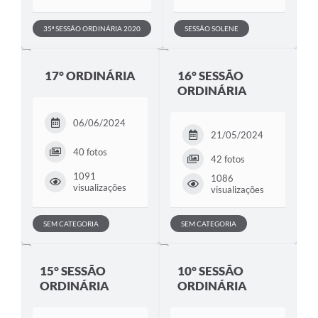
Contratos
35ª SESSÃO ORDINÁRIA 2020
SESSÃO SOLENE
Ouvidoria
Comissões
17° ORDINÁRIA
16° SESSÃO
Audiências Públicas
ORDINÁRIA
Arquivos para Download
06/06/2024
21/05/2024
Galeria de Vídeos
40 fotos
42 fotos
Projetos
1091
1086
visualizações
visualizações
Planejamento
SEM CATEGORIA
SEM CATEGORIA
Contas Públicas
Editais
15° SESSÃO
10° SESSÃO
Links
ORDINÁRIA
ORDINÁRIA
Serviços Online