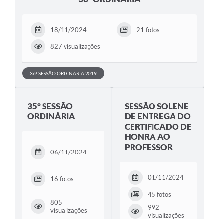
Portal da Transparência
18/11/2024
21 fotos
Jornal Histórico
827 visualizações
Portarias
Parlamento Jovem
36ª SESSÃO ORDINÁRIA 2019
TV Câmara
35° SESSÃO
SESSÃO SOLENE
Proposituras
ORDINÁRIA
DE ENTREGA DO
CERTIFICADO DE
Atas
HONRA AO
Atos da Presidência
PROFESSOR
06/11/2024
Galeria de Fotos
01/11/2024
16 fotos
Galeria de Presidentes
45 fotos
805
Mesa Diretora
992
visualizações
visualizações