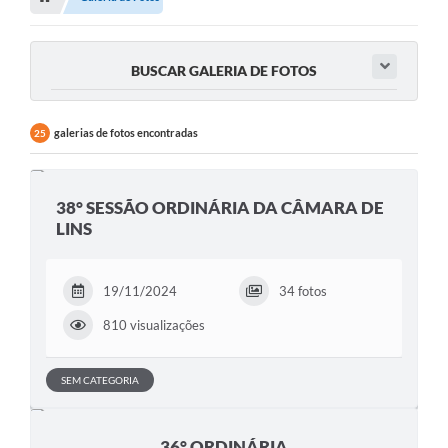
A Nossa Cidade
LEGISLAÇÃO
BUSCAR GALERIA DE FOTOS
EDITAIS/LICITAÇÕES
OUVIDORIA
galerias de fotos encontradas
25
NOTÍCIAS
DIÁRIO OFICIAL
38° SESSÃO ORDINÁRIA DA CÂMARA DE
LINS
CONTATO
ELEIÇÕES INDIRETAS | DOCUMENTOS
19/11/2024
34 fotos
Próxima Sessão
810 visualizações
Relatório de Viagens
SEM CATEGORIA
Holerite
Estrutura Administrativa
36° ORDINÁRIA