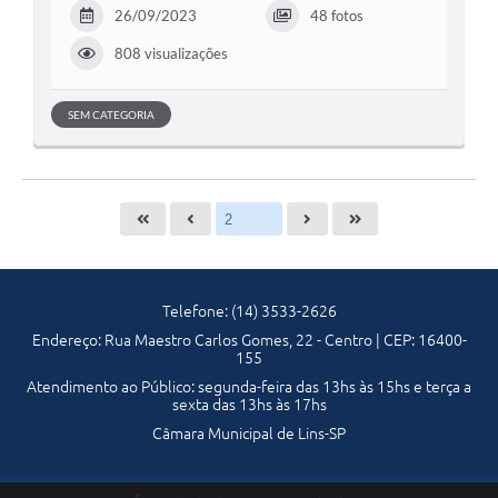
26/09/2023
48 fotos
808 visualizações
SEM CATEGORIA
Telefone: (14) 3533-2626
Endereço: Rua Maestro Carlos Gomes, 22 - Centro | CEP: 16400-
155
Atendimento ao Público: segunda-feira das 13hs às 15hs e terça a
sexta das 13hs às 17hs
Câmara Municipal de Lins-SP