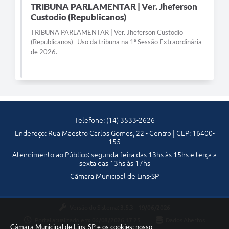
TRIBUNA PARLAMENTAR | Ver. Jheferson
Telefones Úteis
Custodio (Republicanos)
TRIBUNA PARLAMENTAR | Ver. Jheferson Custodio
Transparência
(Republicanos)- Uso da tribuna na 1ª Sessão Extraordinária
de 2026.
SIC
Notícias
Contato
Telefone: (14) 3533-2626
Endereço: Rua Maestro Carlos Gomes, 22 - Centro | CEP: 16400-
155
Atendimento ao Público: segunda-feira das 13hs às 15hs e terça a
sexta das 13hs às 17hs
Câmara Municipal de Lins-SP
Versão do Sistema:
3.5.3 - 19/06/2026
Portal atualizado em:
06/08/2026 17:25
Dados Abertos
Câmara Municipal de Lins-SP e os cookies: nosso