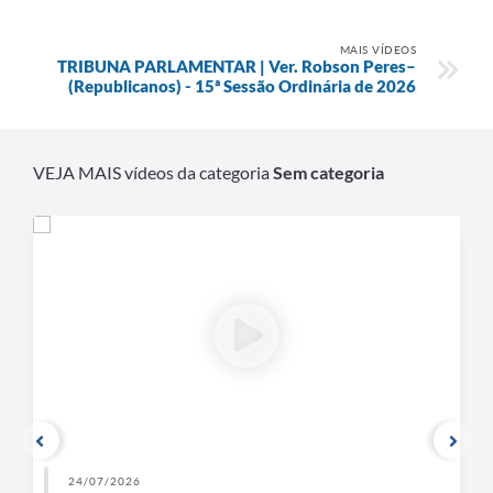
Contratos
Ouvidoria
MAIS VÍDEOS
TRIBUNA PARLAMENTAR | Ver. Robson Peres–
(Republicanos) - 15ª Sessão Ordinária de 2026
Comissões
Audiências Públicas
VEJA MAIS vídeos da categoria
Sem categoria
Arquivos para Download
Galeria de Vídeos
Projetos
Planejamento
Contas Públicas
Editais
Links
Serviços Online
24/07/2026