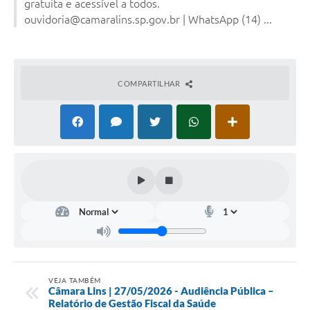
gratuita e acessível a todos.
Portal da Transparência
ouvidoria@camaralins.sp.gov.br | WhatsApp (14) ...
Jornal Histórico
Portarias
COMPARTILHAR
Parlamento Jovem
TV Câmara
Proposituras
Atas
Atos da Presidência
Galeria de Fotos
Galeria de Presidentes
VEJA TAMBÉM
Mesa Diretora
Câmara Lins | 27/05/2026 - Audiência Pública –
Relatório de Gestão Fiscal da Saúde