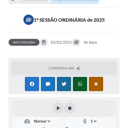
A Nossa Cidade
LEGISLAÇÃO
1° SESSÃO ORDINÁRIA de 2025
EDITAIS/LICITAÇÕES
OUVIDORIA
03/02/2025
46 fotos
SEM CATEGORIA
NOTÍCIAS
DIÁRIO OFICIAL
CONTATO
COMPARTILHAR
ELEIÇÕES INDIRETAS | DOCUMENTOS
Próxima Sessão
Relatório de Viagens
Holerite
Estrutura Administrativa