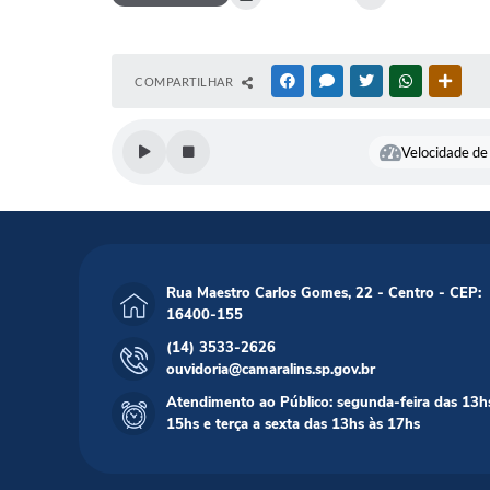
COMPARTILHAR
FACEBOOK
MESSENGER
TWITTER
WHATSAPP
OUTR
Velocidade de 
Rua Maestro Carlos Gomes, 22 - Centro - CEP:
16400-155
(14) 3533-2626
ouvidoria@camaralins.sp.gov.br
Atendimento ao Público: segunda-feira das 13h
15hs e terça a sexta das 13hs às 17hs