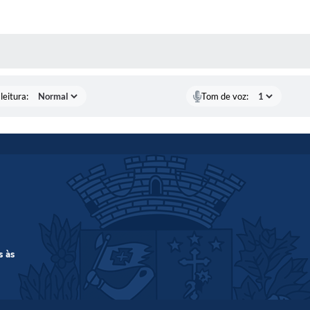
AS MÍDIAS
leitura:
Tom de voz:
s às