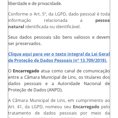
liberdade e de privacidade.
Portal da Transparência
Conforme o Art. 5º, da LGPD, dado pessoal é toda
Jornal Histórico
informação relacionada a
pessoa
natural
identificada ou identificável.
Portarias
Seus dados pessoais são bens valiosos e devem
Parlamento Jovem
ser preservados.
TV Câmara
Clique aqui para ver o texto integral da Lei Geral
Proposituras
de Proteção de Dados Pessoais (nº 13.709/2018).
Atas
O
Encarregado
atua como canal de comunicação
entre a Câmara Municipal de Lins, os titulares dos
Atos da Presidência
dados pessoais e a Autoridade Nacional de
Galeria de Fotos
Proteção de Dados (ANPD).
Galeria de Presidentes
A Câmara Municipal de Lins, em cumprimento ao
Art. 41, da LGPD, nomeou seu
Encarregado
pelo
Mesa Diretora
tratamento de dados pessoais por meio da