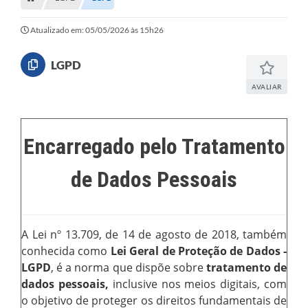
A Nossa Cidade
LEGISLAÇÃO
Atualizado em: 05/05/2026 às 15h26
EDITAIS/LICITAÇÕES
LGPD
OUVIDORIA
AVALIAR
NOTÍCIAS
DIÁRIO OFICIAL
Encarregado pelo Tratamento
CONTATO
de Dados Pessoais
ELEIÇÕES INDIRETAS | DOCUMENTOS
Próxima Sessão
A Lei nº 13.709, de 14 de agosto de 2018, também
Relatório de Viagens
conhecida como
Lei Geral de Proteção de Dados -
LGPD
, é a norma que dispõe sobre
tratamento de
Holerite
dados pessoais,
inclusive nos meios digitais, com
Estrutura Administrativa
o objetivo de proteger os direitos fundamentais de