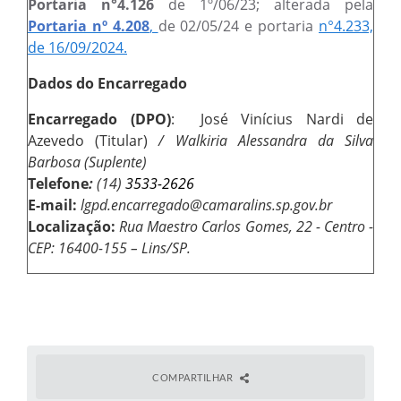
Portaria n°4.126
de 1º/06/23; alterada pela
Contratos
Portaria nº 4.208
,
de 02/05/24 e portaria
n°4.233,
Ouvidoria
de 16/09/2024.
Comissões
Dados do Encarregado
Audiências Públicas
Encarregado (DPO)
:
José Vinícius Nardi de
Azevedo (Titular)
/ Walkiria Alessandra da Silva
Arquivos para Download
Barbosa (Suplente)
Galeria de Vídeos
Telefone
:
(14)
3533-2626
E-mail:
lgpd.encarregado@camaralins.sp.gov.br
Projetos
Localização:
Rua Maestro Carlos Gomes, 22 - Centro -
CEP: 16400-155 – Lins/SP.
Planejamento
Contas Públicas
Editais
Links
COMPARTILHAR
Serviços Online