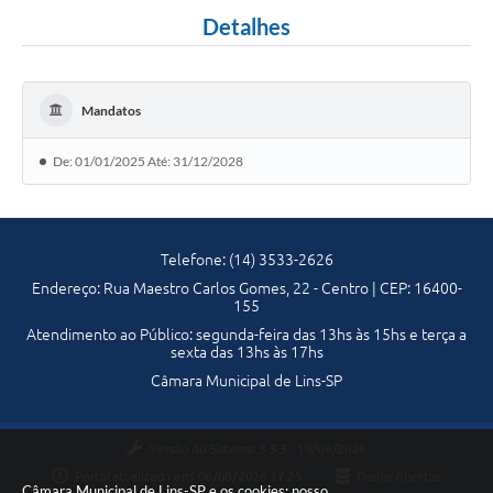
Detalhes
Portal da Transparência
Jornal Histórico
Mandatos
Portarias
Parlamento Jovem
De: 01/01/2025 Até: 31/12/2028
TV Câmara
Proposituras
Telefone: (14) 3533-2626
Atas
Endereço: Rua Maestro Carlos Gomes, 22 - Centro | CEP: 16400-
155
Atos da Presidência
Atendimento ao Público: segunda-feira das 13hs às 15hs e terça a
sexta das 13hs às 17hs
Galeria de Fotos
Câmara Municipal de Lins-SP
Galeria de Presidentes
Versão do Sistema:
3.5.3 - 19/06/2026
Mesa Diretora
Portal atualizado em:
06/08/2026 17:25
Dados Abertos
Câmara Municipal de Lins-SP e os cookies: nosso