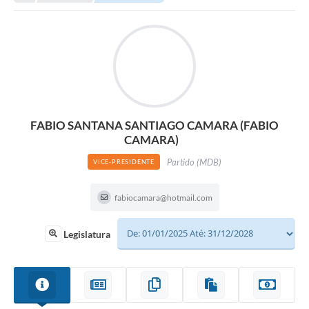
A Nossa Cidade
LEGISLAÇÃO
EDITAIS/LICITAÇÕES
OUVIDORIA
NOTÍCIAS
FABIO SANTANA SANTIAGO CAMARA (FABIO
DIÁRIO OFICIAL
CAMARA)
Partido (MDB)
VICE-PRESIDENTE
CONTATO
ELEIÇÕES INDIRETAS | DOCUMENTOS
fabiocamara@hotmail.com
Próxima Sessão
Legislatura
Relatório de Viagens
Holerite
Estrutura Administrativa