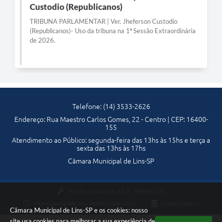
Custodio (Republicanos)
Telefones Úteis
TRIBUNA PARLAMENTAR | Ver. Jheferson Custodio
(Republicanos)- Uso da tribuna na 1ª Sessão Extraordinária
Transparência
de 2026.
SIC
Notícias
Contato
Telefone: (14) 3533-2626
Endereço: Rua Maestro Carlos Gomes, 22 - Centro | CEP: 16400-
155
Atendimento ao Público: segunda-feira das 13hs às 15hs e terça a
sexta das 13hs às 17hs
Câmara Municipal de Lins-SP
Versão do Sistema:
3.5.3 - 19/06/2026
Portal atualizado em:
06/08/2026 17:25
Dados Abertos
Câmara Municipal de Lins-SP e os cookies: nosso
site usa cookies para melhorar a sua experiência de