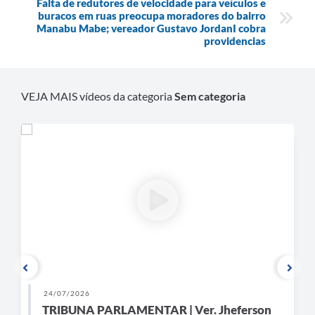
Falta de redutores de velocidade para veículos e
Contratos
buracos em ruas preocupa moradores do bairro
Manabu Mabe; vereador Gustavo JordanI cobra
Ouvidoria
providencias
Comissões
Audiências Públicas
VEJA MAIS vídeos da categoria
Sem categoria
Arquivos para Download
Galeria de Vídeos
Projetos
Planejamento
Contas Públicas
Editais
Links
24/07/2026
Serviços Online
TRIBUNA PARLAMENTAR | Ver. Jheferson