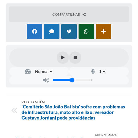
Portal da Transparência
COMPARTILHAR
Jornal Histórico
Portarias
Parlamento Jovem
TV Câmara
Proposituras
Atas
Atos da Presidência
VEJA TAMBÉM
Galeria de Fotos
‘Cemitério São João Batista’ sofre com problemas
de infraestrutura, mato alto e lixo; vereador
Galeria de Presidentes
Gustavo Jordani pede providências
Mesa Diretora
MAIS VÍDEOS