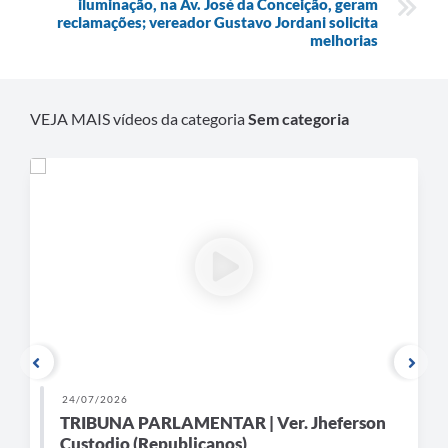
iluminação, na Av. José da Conceição, geram
Contratos
reclamações; vereador Gustavo Jordani solicita
melhorias
Ouvidoria
Comissões
VEJA MAIS vídeos da categoria
Sem categoria
Audiências Públicas
Arquivos para Download
Galeria de Vídeos
Projetos
Planejamento
Contas Públicas
Editais
Links
24/07/2026
TRIBUNA PARLAMENTAR | Ver. Jheferson
Serviços Online
Custodio (Republicanos)