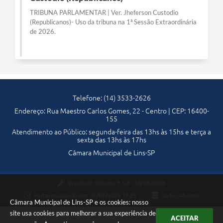
TRIBUNA PARLAMENTAR | Ver. Jheferson Custodio
Telefones Úteis
(Republicanos)- Uso da tribuna na 1ª Sessão Extraordinária
de 2026.
Transparência
SIC
Notícias
Contato
Telefone: (14) 3533-2626
Endereço: Rua Maestro Carlos Gomes, 22 - Centro | CEP: 16400-
155
Atendimento ao Público: segunda-feira das 13hs às 15hs e terça a
sexta das 13hs às 17hs
Câmara Municipal de Lins-SP
Versão do Sistema:
3.5.3 - 19/06/2026
Portal atualizado em:
06/08/2026 17:25
Dados Abertos
Câmara Municipal de Lins-SP e os cookies: nosso
site usa cookies para melhorar a sua experiência de
ACEITAR