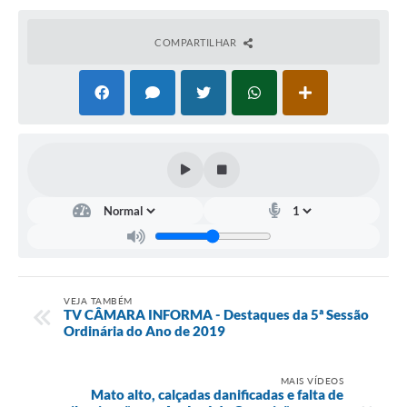
Portal da Transparência
COMPARTILHAR
Jornal Histórico
Portarias
Parlamento Jovem
TV Câmara
Proposituras
Atas
Atos da Presidência
VEJA TAMBÉM
Galeria de Fotos
TV CÂMARA INFORMA - Destaques da 5ª Sessão
Ordinária do Ano de 2019
Galeria de Presidentes
Mesa Diretora
MAIS VÍDEOS
Mato alto, calçadas danificadas e falta de