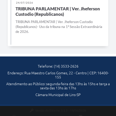
24/07/2026
Telefones Úteis
TRIBUNA PARLAMENTAR | Ver. Jheferson
Custodio (Republicanos)
Transparência
TRIBUNA PARLAMENTAR | Ver. Jheferson Custodio
(Republicanos)- Uso da tribuna na 1ª Sessão Extraordinária
SIC
de 2026.
Notícias
Contato
Telefone: (14) 3533-2626
Endereço: Rua Maestro Carlos Gomes, 22 - Centro | CEP: 16400-
155
Atendimento ao Público: segunda-feira das 13hs às 15hs e terça a
sexta das 13hs às 17hs
Câmara Municipal de Lins-SP
Versão do Sistema:
3.5.3 - 19/06/2026