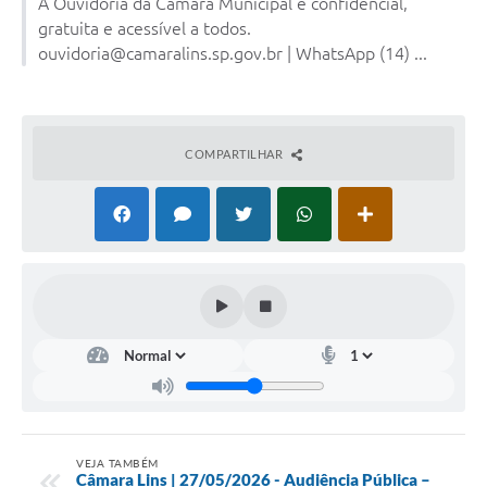
A Ouvidoria da Câmara Municipal é confidencial,
Portal da Transparência
gratuita e acessível a todos.
ouvidoria@camaralins.sp.gov.br | WhatsApp (14) ...
Jornal Histórico
Portarias
Parlamento Jovem
COMPARTILHAR
TV Câmara
Proposituras
Atas
Atos da Presidência
Galeria de Fotos
Galeria de Presidentes
Mesa Diretora
VEJA TAMBÉM
Câmara Lins | 27/05/2026 - Audiência Pública –