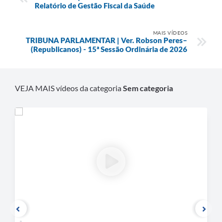
Contratos
Relatório de Gestão Fiscal da Saúde
Ouvidoria
MAIS VÍDEOS
TRIBUNA PARLAMENTAR | Ver. Robson Peres–
Comissões
(Republicanos) - 15ª Sessão Ordinária de 2026
Audiências Públicas
Arquivos para Download
VEJA MAIS vídeos da categoria
Sem categoria
Galeria de Vídeos
Projetos
Planejamento
Contas Públicas
Editais
Links
Serviços Online