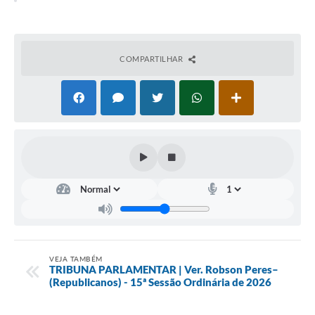
Portal da Transparência
Jornal Histórico
COMPARTILHAR
Portarias
Parlamento Jovem
TV Câmara
Proposituras
Atas
Atos da Presidência
Galeria de Fotos
VEJA TAMBÉM
Galeria de Presidentes
TRIBUNA PARLAMENTAR | Ver. Robson Peres–
(Republicanos) - 15ª Sessão Ordinária de 2026
Mesa Diretora