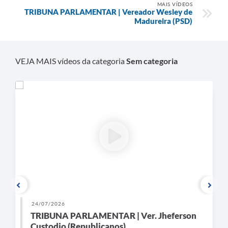
Contratos
MAIS VÍDEOS
TRIBUNA PARLAMENTAR | Vereador Wesley de
Madureira (PSD)
Ouvidoria
Comissões
VEJA MAIS vídeos da categoria
Sem categoria
Audiências Públicas
Arquivos para Download
Galeria de Vídeos
Projetos
Planejamento
Contas Públicas
Editais
Links
24/07/2026
TRIBUNA PARLAMENTAR | Ver. Jheferson
Serviços Online
Custodio (Republicanos)