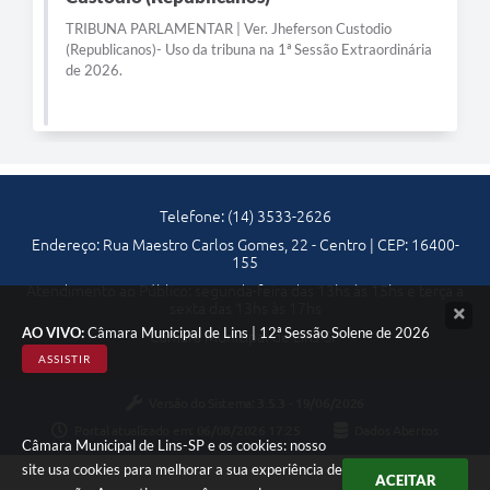
TRIBUNA PARLAMENTAR | Ver. Jheferson Custodio
Telefones Úteis
(Republicanos)- Uso da tribuna na 1ª Sessão Extraordinária
de 2026.
Transparência
SIC
Notícias
Contato
Telefone: (14) 3533-2626
Endereço: Rua Maestro Carlos Gomes, 22 - Centro | CEP: 16400-
155
Atendimento ao Público: segunda-feira das 13hs às 15hs e terça a
sexta das 13hs às 17hs
AO VIVO:
Câmara Municipal de Lins | 12ª Sessão Solene de 2026
Câmara Municipal de Lins-SP
ASSISTIR
Versão do Sistema:
3.5.3 - 19/06/2026
Portal atualizado em:
06/08/2026 17:25
Dados Abertos
Câmara Municipal de Lins-SP e os cookies: nosso
site usa cookies para melhorar a sua experiência de
ACEITAR