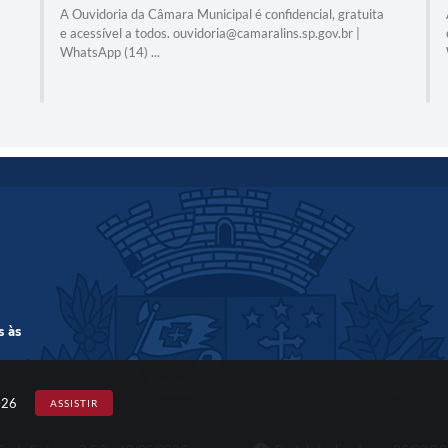
A Ouvidoria da Câmara Municipal é confidencial, gratuita
e acessível a todos. ouvidoria@camaralins.sp.gov.br |
WhatsApp (14) ...
s às
026
ASSISTIR