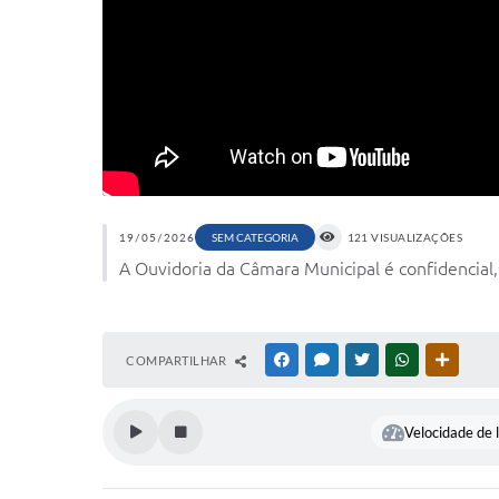
19/05/2026
SEM CATEGORIA
121 VISUALIZAÇÕES
A Ouvidoria da Câmara Municipal é confidencial, 
COMPARTILHAR
FACEBOOK
MESSENGER
TWITTER
WHATSAPP
OUTRAS
Velocidade de l