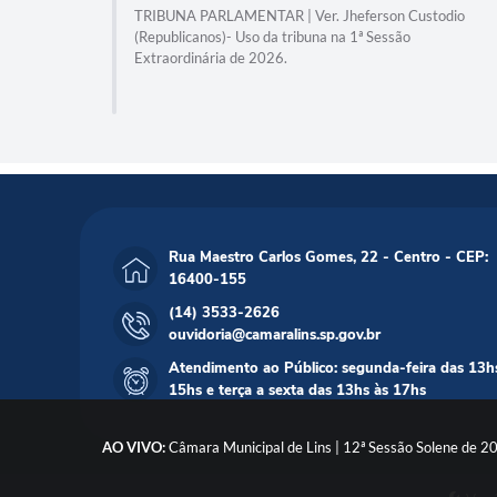
14) 3533-
TRIBUNA PARLAMENTAR | Ver. Jheferson Custodio
(Republicanos)- Uso da tribuna na 1ª Sessão
Extraordinária de 2026.
Rua Maestro Carlos Gomes, 22 - Centro - CEP:
16400-155
(14) 3533-2626
ouvidoria@camaralins.sp.gov.br
Atendimento ao Público: segunda-feira das 13h
15hs e terça a sexta das 13hs às 17hs
AO VIVO:
Câmara Municipal de Lins | 12ª Sessão Solene de 2