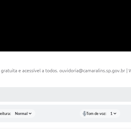
gratuita e acessível a todos. ouvidoria@camaralins.sp.gov.br | 
 MÍDIAS
eitura:
Tom de voz: