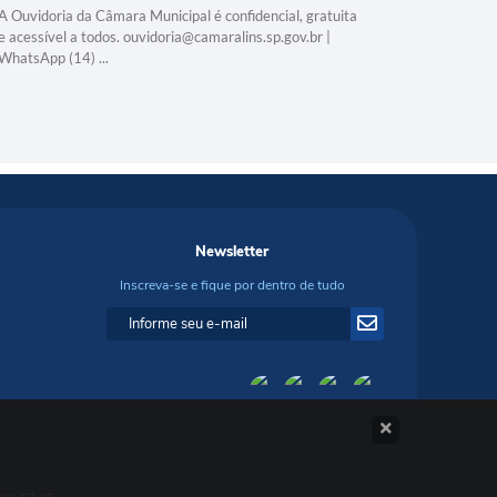
e acessível
A Ouvidoria da Câmara Municipal é confidencial, gratuita
WhatsApp (
e acessível a todos. ouvidoria@camaralins.sp.gov.br |
WhatsApp (14) ...
Newsletter
Inscreva-se e fique por dentro de tudo