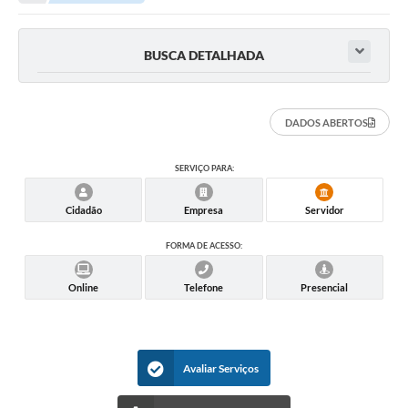
A Nossa Cidade
LEGISLAÇÃO
BUSCA DETALHADA
EDITAIS/LICITAÇÕES
OUVIDORIA
DADOS ABERTOS
NOTÍCIAS
SERVIÇO PARA:
DIÁRIO OFICIAL
Cidadão
Empresa
Servidor
CONTATO
FORMA DE ACESSO:
ELEIÇÕES INDIRETAS | DOCUMENTOS
Próxima Sessão
Online
Telefone
Presencial
Relatório de Viagens
Holerite
Avaliar Serviços
Estrutura Administrativa