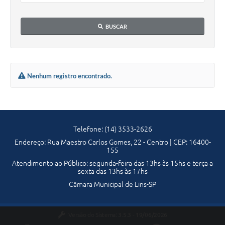
Portal da Transparência
BUSCAR
Jornal Histórico
Portarias
Parlamento Jovem
Nenhum registro encontrado.
TV Câmara
Proposituras
Telefone: (14) 3533-2626
Atas
Endereço: Rua Maestro Carlos Gomes, 22 - Centro | CEP: 16400-
Atos da Presidência
155
Atendimento ao Público: segunda-feira das 13hs às 15hs e terça a
Galeria de Fotos
sexta das 13hs às 17hs
Câmara Municipal de Lins-SP
Galeria de Presidentes
Mesa Diretora
Versão do Sistema:
3.5.3 - 19/06/2026