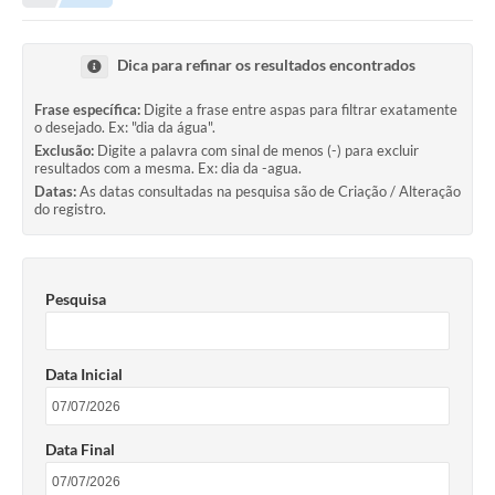
A Nossa Cidade
LEGISLAÇÃO
Dica para refinar os resultados encontrados
EDITAIS/LICITAÇÕES
Frase específica:
Digite a frase entre aspas para filtrar exatamente
o desejado. Ex: "dia da água".
OUVIDORIA
Exclusão:
Digite a palavra com sinal de menos (-) para excluir
resultados com a mesma. Ex: dia da -agua.
NOTÍCIAS
Datas:
As datas consultadas na pesquisa são de Criação / Alteração
do registro.
DIÁRIO OFICIAL
CONTATO
Pesquisa
ELEIÇÕES INDIRETAS | DOCUMENTOS
Próxima Sessão
Data Inicial
Relatório de Viagens
Holerite
Data Final
Estrutura Administrativa