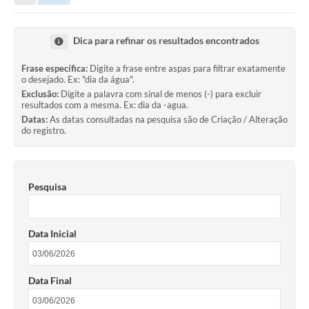
A Nossa Cidade
LEGISLAÇÃO
Dica para refinar os resultados encontrados
EDITAIS/LICITAÇÕES
Frase específica:
Digite a frase entre aspas para filtrar exatamente
o desejado. Ex: "dia da água".
OUVIDORIA
Exclusão:
Digite a palavra com sinal de menos (-) para excluir
resultados com a mesma. Ex: dia da -agua.
NOTÍCIAS
Datas:
As datas consultadas na pesquisa são de Criação / Alteração
do registro.
DIÁRIO OFICIAL
CONTATO
Pesquisa
ELEIÇÕES INDIRETAS | DOCUMENTOS
Próxima Sessão
Data Inicial
Relatório de Viagens
Holerite
Data Final
Estrutura Administrativa