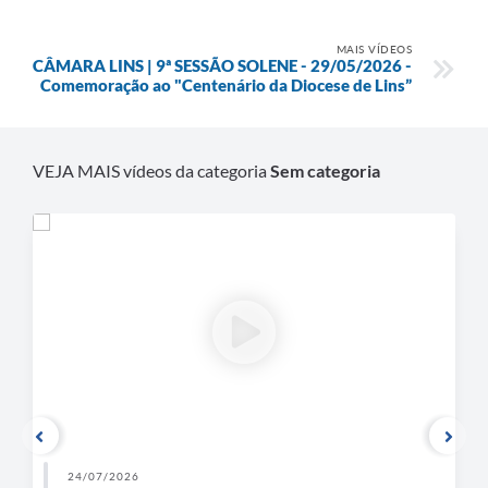
Contratos
Ouvidoria
MAIS VÍDEOS
CÂMARA LINS | 9ª SESSÃO SOLENE - 29/05/2026 -
Comemoração ao "Centenário da Diocese de Lins”
Comissões
Audiências Públicas
VEJA MAIS vídeos da categoria
Sem categoria
Arquivos para Download
Galeria de Vídeos
Projetos
Planejamento
Contas Públicas
Editais
Links
Serviços Online
24/07/2026