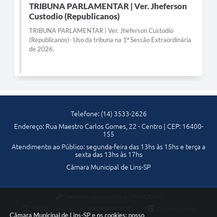
TRIBUNA PARLAMENTAR | Ver. Jheferson
Telefones Úteis
Custodio (Republicanos)
TRIBUNA PARLAMENTAR | Ver. Jheferson Custodio
Transparência
(Republicanos)- Uso da tribuna na 1ª Sessão Extraordinária
de 2026.
SIC
Notícias
Contato
Telefone: (14) 3533-2626
Endereço: Rua Maestro Carlos Gomes, 22 - Centro | CEP: 16400-
155
Atendimento ao Público: segunda-feira das 13hs às 15hs e terça a
sexta das 13hs às 17hs
Câmara Municipal de Lins-SP
Versão do Sistema:
3.5.3 - 19/06/2026
Portal atualizado em:
06/08/2026 17:25
Dados Abertos
Câmara Municipal de Lins-SP e os cookies: nosso