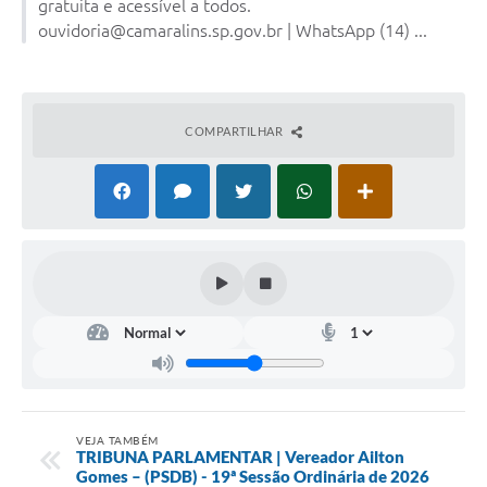
gratuita e acessível a todos.
Portal da Transparência
ouvidoria@camaralins.sp.gov.br | WhatsApp (14) ...
Jornal Histórico
Portarias
COMPARTILHAR
Parlamento Jovem
TV Câmara
Proposituras
Atas
Atos da Presidência
Galeria de Fotos
Galeria de Presidentes
VEJA TAMBÉM
Mesa Diretora
TRIBUNA PARLAMENTAR | Vereador Ailton
Gomes – (PSDB) - 19ª Sessão Ordinária de 2026