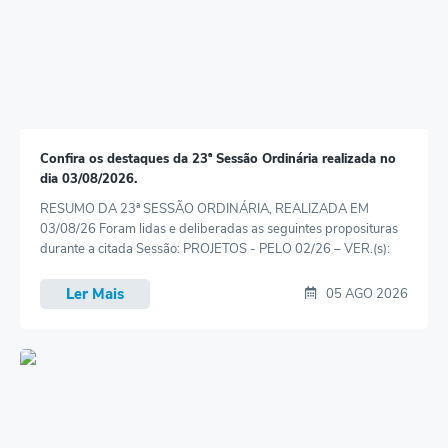
Contratos
Ouvidoria
Comissões
Audiências Públicas
Confira os destaques da 23ª Sessão Ordinária realizada no
Arquivos para Download
dia 03/08/2026.
Galeria de Vídeos
RESUMO DA 23ª SESSÃO ORDINÁRIA, REALIZADA EM
03/08/26 Foram lidas e deliberadas as seguintes proposituras
Projetos
durante a citada Sessão: PROJETOS - PELO 02/26 – VER.(s):
AILTON GOMES, CABRAL, CANELA, DAMIÃO DE SOUZA e
Planejamento
FÁBIO CÂMARA Altera dispositivo na Lei Orgânica do Município
Ler Mais
05 AGO 2026
de Lins, na parte que trata “Do Orçamento”. * Lido e
Contas Públicas
encaminhado às Comissões...
Editais
Links
Serviços Online