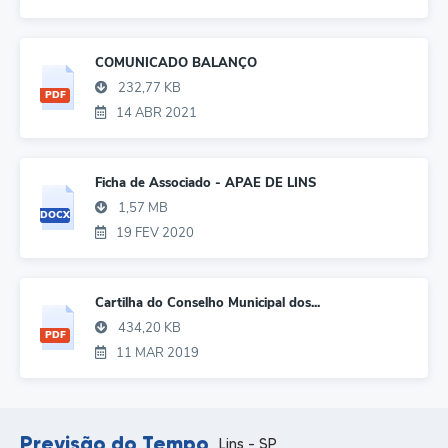
COMUNICADO BALANÇO
232,77 KB
PDF
14 ABR 2021
Ficha de Associado - APAE DE LINS
1,57 MB
DOCX
19 FEV 2020
Cartilha do Conselho Municipal dos...
434,20 KB
PDF
11 MAR 2019
Previsão do Tempo
Lins - SP