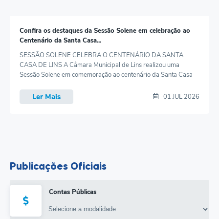
Confira os destaques da Sessão Solene em celebração ao
Centenário da Santa Casa...
SESSÃO SOLENE CELEBRA O CENTENÁRIO DA SANTA
CASA DE LINS A Câmara Municipal de Lins realizou uma
Sessão Solene em comemoração ao centenário da Santa Casa
de Lins, em reconhecimento aos 100 anos de história, dedicação
e relevantes serviços prestados à saúde da população de Lins e
Ler Mais
01 JUL 2026
de toda a região. A homenagem foi realizada por indicação do
vereador Ailton...
Publicações Oficiais
Contas Públicas