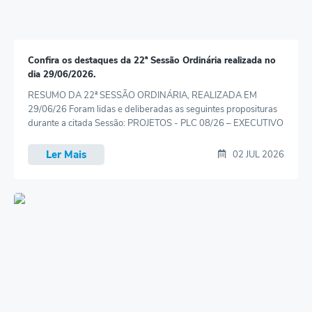
Confira os destaques da 22ª Sessão Ordinária realizada no
dia 29/06/2026.
RESUMO DA 22ª SESSÃO ORDINÁRIA, REALIZADA EM
29/06/26 Foram lidas e deliberadas as seguintes proposituras
durante a citada Sessão: PROJETOS - PLC 08/26 – EXECUTIVO
(com emendas) Cria o Fundo Municipal de Assistência Social –
FMAS e revoga as Lei Complementares nºs: 320/1996 e
Ler Mais
02 JUL 2026
436/1997, para adequação à Política Nacional de Assistência
Social, ao Sistema...