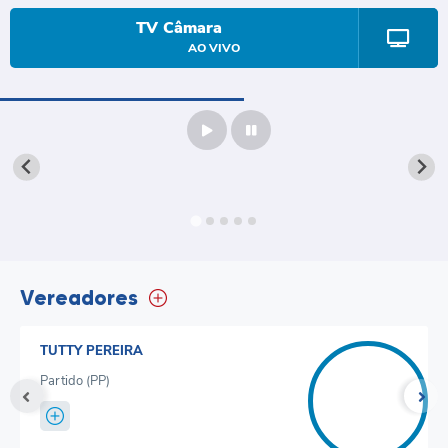
A Nossa Cidade
TV Câmara
LEGISLAÇÃO
AO VIVO
EDITAIS/LICITAÇÕES
OUVIDORIA
NOTÍCIAS
DIÁRIO OFICIAL
CONTATO
ELEIÇÕES INDIRETAS | DOCUMENTOS
Vereadores
Próxima Sessão
TUTTY PEREIRA
Relatório de Viagens
Partido (PP)
Holerite
Estrutura Administrativa