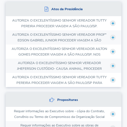
Atos da Presidência
AUTORIZA O EXCELENTÍSSIMO SENHOR VEREADOR TUTTY
PEREIRA PROCEDER VIAGEM A SÃO PAULO/SP.
AUTORIZA O EXCELENTÍSSIMO SENHOR VEREADOR PROFº
EDSON GABRIEL JUNIOR PROCEDER VIAGEM A SÃO
PAULO/SP, NOS TERMOS DO REQUERIMENTO Nº 24/2026,
AUTORIZA O EXCELENTÍSSIMO SENHOR VEREADOR AILTON
APROVADO DURANTE A 5ª SESSÃO ORDINÁRIA,
GOMES PROCEDER VIAGEM A SÃO PAULO/SP, NOS
REALIZADA EM 02/03/2026.
TERMOS DO REQUERIMENTO Nº 38/2026, APROVADO
AUTORIZA O EXCELENTÍSSIMO SENHOR VEREADOR
DURANTE A 6ª SESSÃO ORDINÁRIA, REALIZADA EM
JHEFERSON CUSTÓDIO- CAUSA ANIMAL, PROCEDER
09/03/2026.
VIAGEM A JAÚ/SP, NOS TERMOS DO REQUERIMENTO Nº
AUTORIZA O EXCELENTÍSSIMO SENHOR VEREADOR TUTTY
18/26, APROVADO DURANTE A 4ª SESSÃO ORDINÁRIA,
PEREIRA PROCEDER VIAGEM A SÃO PAULO/SP PARA
REALIZADA EM 23/02/2026.
PARTICIPAR DE REUNIÕES.
AUTORIZA O EXCELENTÍSSIMO SENHOR VEREADOR ROY
NELSON, PROCEDER VIAGEM A SÃO PAULO/SP, NOS
Proposituras
TERMOS DO REQUERIMENTO Nº 10/26, APROVADO
AUTORIZA O USO DO NOME PARLAMENTAR AO
DURANTE A 2ª SESSÃO ORDINÁRIA, REALIZADA EM
Requer informações ao Executivo sobre - cópia do Contrato,
VEREADOR DAMIÃO DE SOUZA, NOS TERMOS DAS
09/02/2026.
RESOLUÇÕES NºS 327 E 422, DE 02/07/2001 E 18/09/2017,
Convênio ou Termo de Compromisso da Organização Social
AUTORIZA O EXCELENTÍSSIMO SENHOR VEREADOR TUTTY
“Grupo de Apoio aos Animais de Rua Indefesos – GAARI, que
RESPECTIVAMENTE.
Requer informações ao Executivo sobre as obras de
PEREIRA, PROCEDER VIAGEM A SÃO PAULO/SP.