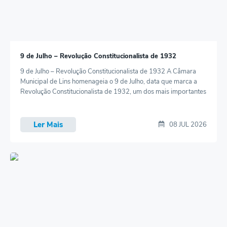
9 de Julho – Revolução Constitucionalista de 1932
9 de Julho – Revolução Constitucionalista de 1932 A Câmara
Municipal de Lins homenageia o 9 de Julho, data que marca a
Revolução Constitucionalista de 1932, um dos mais importantes
capítulos da história do Estado de São Paulo. Neste dia,
reverenciamos todos aqueles que, movidos pelo ideal de
liberdade, justiça e respeito à Constituição, participaram de
Ler Mais
08 JUL 2026
um...