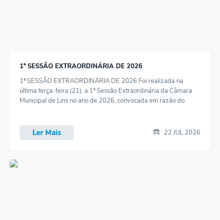
Telefones Úteis
Transparência
SIC
1ª SESSÃO EXTRAORDINÁRIA DE 2026
Notícias
1ª SESSÃO EXTRAORDINÁRIA DE 2026 Foi realizada na
Contato
última terça-feira (21), a 1ª Sessão Extraordinária da Câmara
Municipal de Lins no ano de 2026, convocada em razão do
recebimento do Ofício nº 09/26-CP, de 13 de julho de 2026,
encaminhado pelo Presidente da Comissão Processante
constituída pelo Ato nº 4.279, de 4 de maio de 2026. Na Ordem
Ler Mais
22 JUL 2026
do Dia, foi...