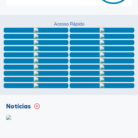
Portal da Transparência
Jornal Histórico
Acesso Rápido
Portarias
Parlamento Jovem
TV Câmara
Proposituras
Atas
Atos da Presidência
Galeria de Fotos
Notícias
Galeria de Presidentes
Mesa Diretora