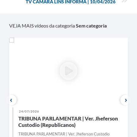
TV CÂMARA LINS INFORMA | 10/04/2026
Contratos
Ouvidoria
VEJA MAIS vídeos da categoria
Sem categoria
Comissões
Audiências Públicas
Arquivos para Download
Galeria de Vídeos
Projetos
Planejamento
Contas Públicas
Editais
24/07/2026
TRIBUNA PARLAMENTAR | Ver. Jheferson
Links
Custodio (Republicanos)
Serviços Online
TRIBUNA PARLAMENTAR | Ver. Jheferson Custodio