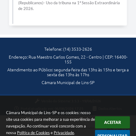
(Republicanos)- Uso da tribuna na 1ª Sessão Extraordinária
Telefones Úteis
de 2026.
Transparência
SIC
Notícias
Telefone: (14) 3533-2626
Contato
Endereço: Rua Maestro Carlos Gomes, 22 - Centro | CEP: 16400-
155
Atendimento ao Público: segunda-feira das 13hs às 15hs e terça a
sexta das 13hs às 17hs
Câmara Municipal de Lins-SP
Versão do Sistema:
3.5.3 - 19/06/2026
Portal atualizado em:
06/08/2026 17:25
Dados Abertos
Câmara Municipal de Lins-SP e os cookies: nosso
site usa cookies para melhorar a sua experiência de
ACEITAR
navegação. Ao continuar você concorda com a
Copyright Instar - 2006-2026. Todos os direitos reservados -
nossa
Política de Cookies
e
Privacidade
.
Instar Tecnologia