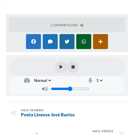
Portal da Transparência
Jornal Histórico
COMPARTILHAR
Portarias
Parlamento Jovem
TV Câmara
Proposituras
Atas
Atos da Presidência
Galeria de Fotos
VEJA TAMBÉM
Galeria de Presidentes
Poeta Linense José Bastos
Mesa Diretora
MAIS VÍDEOS